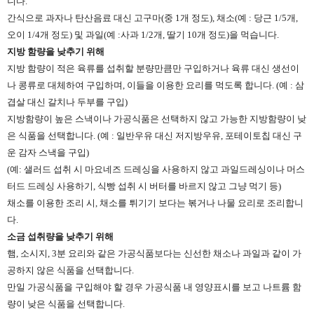
니다.
간식으로 과자나 탄산음료 대신 고구마(중 1개 정도), 채소(예 : 당근 1/5개,
오이 1/4개 정도) 및 과일(예 :사과 1/2개, 딸기 10개 정도)을 먹습니다.
지방 함량을 낮추기 위해
지방 함량이 적은 육류를 섭취할 분량만큼만 구입하거나 육류 대신 생선이
나 콩류로 대체하여 구입하며, 이들을 이용한 요리를 먹도록 합니다. (예 : 삼
겹살 대신 갈치나 두부를 구입)
지방함량이 높은 스낵이나 가공식품은 선택하지 않고 가능한 지방함량이 낮
은 식품을 선택합니다. (예 : 일반우유 대신 저지방우유, 포테이토칩 대신 구
운 감자 스낵을 구입)
(예: 샐러드 섭취 시 마요네즈 드레싱을 사용하지 않고 과일드레싱이나 머스
터드 드레싱 사용하기, 식빵 섭취 시 버터를 바르지 않고 그냥 먹기 등)
채소를 이용한 조리 시, 채소를 튀기기 보다는 볶거나 나물 요리로 조리합니
다.
소금 섭취량을 낮추기 위해
햄, 소시지, 3분 요리와 같은 가공식품보다는 신선한 채소나 과일과 같이 가
공하지 않은 식품을 선택합니다.
만일 가공식품을 구입해야 할 경우 가공식품 내 영양표시를 보고 나트륨 함
량이 낮은 식품을 선택합니다.