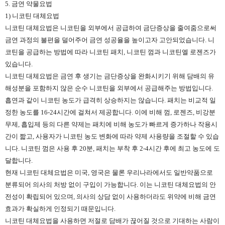
5. 금연 약물요법
1) 니코틴 대체요법
니코틴 대체요법은 니코틴을 외부에서 공급하여 금단증상을 줄여줌으로써
금연 과정의 불편을 덜어주어 금연 성공율을 높이고자 고안되었습니다. 니
코틴을 공급하는 방법에 따라 니코틴 패치, 니코틴 껌과 니코틴엘 로젠즈가
있습니다.
니코틴 대체요법은 금연 후 생기는 금단증상을 완화시키기 위해 담배의 유
해성분을 포함하지 않은 순수 니코틴을 외부에서 공급해주는 방법입니다.
흡연과 같이 니코틴 농도가 급격히 상승하지는 않습니다. 패치는 비교적 일
정한 농도를 16-24시간에 걸쳐서 제공합니다. 이에 비해 껌, 로젠즈, 비강분
무제, 흡입제 등의 다른 약제는 패치에 비해 농도가 빠르게 증가하나 작용시
간이 짧고, 사용자가 니코틴 농도 변화에 따라 약제 사용량을 조절할 수 있습
니다. 니코틴 껌은 사용 후 20분, 패치는 부착 후 2-4시간 후에 최고 농도에 도
달합니다.
현재 니코틴 대체요법은 미국, 영국은 물론 우리나라에서도 일반약품으로
분류되어 의사의 처방 없이 구입이 가능합니다. 이는 니코틴 대체요법의 안
전성이 확립되어 있으며, 의사의 상담 없이 사용하더라도 위약에 비해 금연
효과가 확실하게 인정되기 때문입니다.
니코틴 대체요법을 사용하면 저절로 담배가 끊어질 것으로 기대하는 사람이