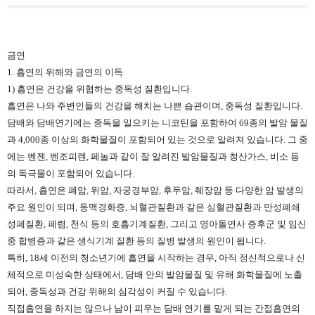
금연
1. 흡연의 위해와 금연의 이득
1) 흡연은 건강을 위협하는 중독성 질환입니다.
흡연은 나와 주변인들의 건강을 해치는 나쁜 습관이며, 중독성 질환입니다.
담배와 담배연기에는 중독을 일으키는 니코틴을 포함하여 69종의 발암 물질
과 4,000종 이상의 화학물질이 포함되어 있는 것으로 알려져 있습니다. 그 중
에는 벤젠, 벤조피렌, 페놀과 같이 잘 알려진 발암물질과 청산가스, 비소 등
의 독극물이 포함되어 있습니다.
따라서, 흡연은 폐암, 위암, 자궁경부암, 후두암, 췌장암 등 다양한 암 발생의
주요 원인이 되며, 동맥경화증, 뇌혈관질환과 같은 심혈관질환과 만성폐쇄
성폐질환, 폐렴, 천식 등의 호흡기계질환, 그리고 영아돌연사 증후군 및 임신
중 합병증과 같은 생식기계 질환 등의 질병 발생의 원인이 됩니다.
특히, 18세 이전의 청소년기에 흡연을 시작하는 경우, 아직 정신적으로나 신
체적으로 미성숙한 상태에서, 담배 안의 발암물질 및 유해 화학물질에 노출
되어, 중독성과 건강 위해의 심각성이 커질 수 있습니다.
직접흡연을 하지는 않으나 남이 피우는 담배 연기를 맡게 되는 간접흡연의