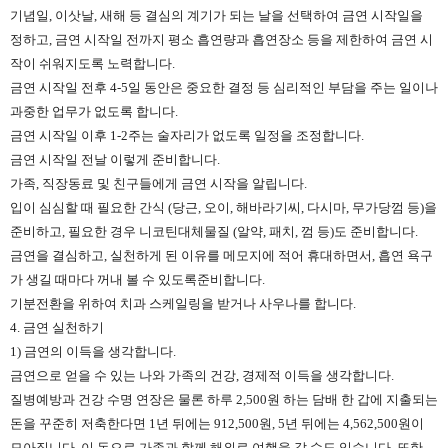
기념일, 이삿날, 새해 등 결심의 계기가 되는 날을 선택하여 금연 시작일을
정하고, 금연 시작일 전까지 평소 흡연량과 흡연장소 등을 제한하여 금연 시
작이 쉬워지도록 노력합니다.
금연 시작일 전후 4-5일 동안은 중요한 결정 등 심리적인 부담을 주는 일이나
과중한 업무가 없도록 합니다.
금연 시작일 이후 1-2주는 술자리가 없도록 일정을 조정합니다.
금연 시작일 전날 이렇게 준비합니다.
가족, 직장동료 및 친구들에게 금연 시작을 알립니다.
입이 심심할 때 필요한 간식 (당근, 오이, 해바라기씨, 다시마, 무가당껌 등)을
준비하고, 필요한 경우 니코틴대체물질 (알약, 패치, 껌 등)도 준비합니다.
금연을 결심하고, 실천하게 된 이유를 메모지에 적어 휴대하면서, 흡연 욕구
가 생길 때마다 꺼내 볼 수 있도록준비합니다.
기분전환을 위하여 치과 스케일링을 받거나 사우나를 합니다.
4. 금연 실천하기
1) 금연의 이득을 생각합니다.
금연으로 얻을 수 있는 나와 가족의 건강, 경제적 이득을 생각합니다.
질병예방과 건강 수명 연장은 물론 하루 2,500원 하는 담배 한 갑에 지출되는
돈을 꾸준히 저축한다면 1년 뒤에는 912,500원, 5년 뒤에는 4,562,500원이
모아집니다. 이 돈으로 가족과 함께 해외로 여행을 갈 수도 있습니다. 또한,