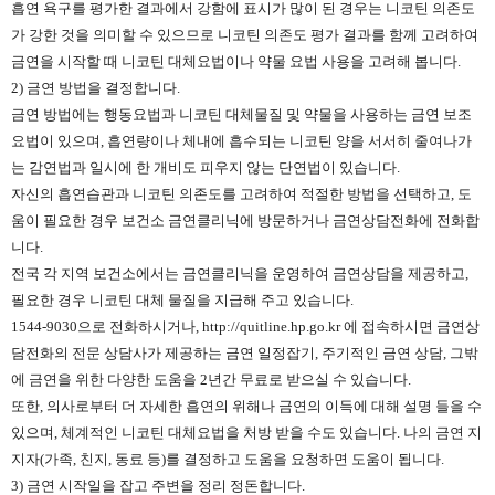
흡연 욕구를 평가한 결과에서 강함에 표시가 많이 된 경우는 니코틴 의존도
가 강한 것을 의미할 수 있으므로 니코틴 의존도 평가 결과를 함께 고려하여
금연을 시작할 때 니코틴 대체요법이나 약물 요법 사용을 고려해 봅니다.
2) 금연 방법을 결정합니다.
금연 방법에는 행동요법과 니코틴 대체물질 및 약물을 사용하는 금연 보조
요법이 있으며, 흡연량이나 체내에 흡수되는 니코틴 양을 서서히 줄여나가
는 감연법과 일시에 한 개비도 피우지 않는 단연법이 있습니다.
자신의 흡연습관과 니코틴 의존도를 고려하여 적절한 방법을 선택하고, 도
움이 필요한 경우 보건소 금연클리닉에 방문하거나 금연상담전화에 전화합
니다.
전국 각 지역 보건소에서는 금연클리닉을 운영하여 금연상담을 제공하고,
필요한 경우 니코틴 대체 물질을 지급해 주고 있습니다.
1544-9030으로 전화하시거나, http://quitline.hp.go.kr 에 접속하시면 금연상
담전화의 전문 상담사가 제공하는 금연 일정잡기, 주기적인 금연 상담, 그밖
에 금연을 위한 다양한 도움을 2년간 무료로 받으실 수 있습니다.
또한, 의사로부터 더 자세한 흡연의 위해나 금연의 이득에 대해 설명 들을 수
있으며, 체계적인 니코틴 대체요법을 처방 받을 수도 있습니다. 나의 금연 지
지자(가족, 친지, 동료 등)를 결정하고 도움을 요청하면 도움이 됩니다.
3) 금연 시작일을 잡고 주변을 정리 정돈합니다.