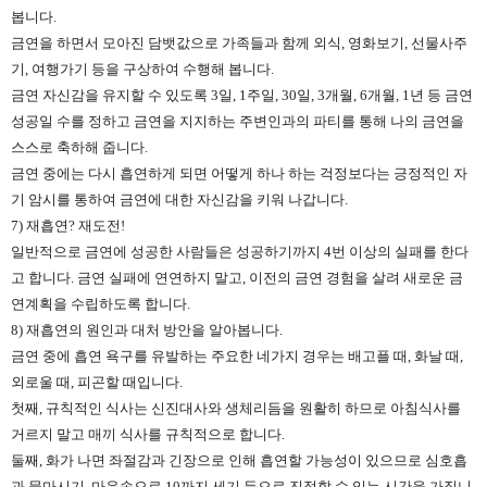
봅니다.
금연을 하면서 모아진 담뱃값으로 가족들과 함께 외식, 영화보기, 선물사주
기, 여행가기 등을 구상하여 수행해 봅니다.
금연 자신감을 유지할 수 있도록 3일, 1주일, 30일, 3개월, 6개월, 1년 등 금연
성공일 수를 정하고 금연을 지지하는 주변인과의 파티를 통해 나의 금연을
스스로 축하해 줍니다.
금연 중에는 다시 흡연하게 되면 어떻게 하나 하는 걱정보다는 긍정적인 자
기 암시를 통하여 금연에 대한 자신감을 키워 나갑니다.
7) 재흡연? 재도전!
일반적으로 금연에 성공한 사람들은 성공하기까지 4번 이상의 실패를 한다
고 합니다. 금연 실패에 연연하지 말고, 이전의 금연 경험을 살려 새로운 금
연계획을 수립하도록 합니다.
8) 재흡연의 원인과 대처 방안을 알아봅니다.
금연 중에 흡연 욕구를 유발하는 주요한 네가지 경우는 배고플 때, 화날 때,
외로울 때, 피곤할 때입니다.
첫째, 규칙적인 식사는 신진대사와 생체리듬을 원활히 하므로 아침식사를
거르지 말고 매끼 식사를 규칙적으로 합니다.
둘째, 화가 나면 좌절감과 긴장으로 인해 흡연할 가능성이 있으므로 심호흡
과 물마시기, 마음속으로 10까지 세기 등으로 진정할 수 있는 시간을 가집니