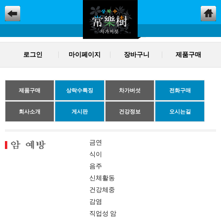
로그인
마이페이지
장바구니
제품구매
제품구매
상락수특징
차가버섯
전화구매
회사소개
게시판
건강정보
오시는길
금연
식이
음주
신체활동
건강체중
감염
직업성 암