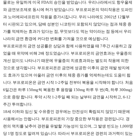
물로는 유일하게 미국 FDA의 승인을 받았습니다. 우리나라에서도 항우울제
와 금연보조제로 동시에 허가 받았습니다. 부프로피온의 약리작용은 도파민
과 노어에피네프린의 작용을 증가시킵니다. 우리 나라에도 2002년 12월부
터 시판되고 있으며, 담배 성분인 니코틴이 포함되지 않았다는 점과 체중 증
가를 억제하는 효과가 있다는 점, 무엇보다도 먹는 약이라는 점 등에서 우리
나라의 금연 환경에 커다란 변화를 가져올 것으로 예상됩니다.
부프로피온의 금연 성공률은 상담과 함께 사용하였을 때 7주간 사용하고 끊
었을 때 위약에 비해 2배 정도였습니다. 부프로피온의 금연효과는 우울증의
개선 없이도 나타나기 때문에 우울증의 치료효과와는 별도의 작용에 의한
것으로 생각됩니다. 부프로피온은 금연에 성공한 이후의 금연 재발 방지에
도 효과가 있으며 아울러 금연 이후의 체중 증가를 억제하는데도 도움이 됩
니다. 부프로피온은 금연 시작 1-2주일 전부터 복용을 시작해야 합니다. 처음
6일간은 하루 150mg씩 복용한 후 용량을 150mg 하루 두 번(즉, 하루 300mg)
으로 증량 합니다. 투약 시작 1-2주일 째 되는 날부터 금연을 시작하고, 6-12
주간 투여합니다.
18세 이하와 임신 및 수유중인 경우에는 안전성이 확립되지 않았기 때문에
사용해서는 안됩니다. 부프로피온의 가장 중요한 부작용은 경련입니다. 경
련의 역치를 낮추어 경련을 유발할 가능성이 있으며, 그 발생 빈도는 1,000명
당 1명 정도로 알려져 있습니다. 따라서 부프로피온은 경련의 과거력이 있는