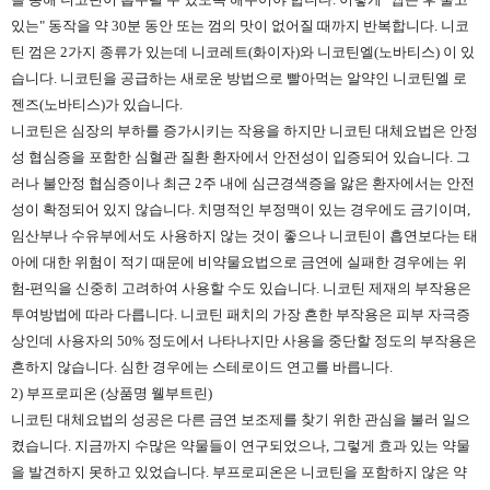
있는" 동작을 약 30분 동안 또는 껌의 맛이 없어질 때까지 반복합니다. 니코
틴 껌은 2가지 종류가 있는데 니코레트(화이자)와 니코틴엘(노바티스) 이 있
습니다. 니코틴을 공급하는 새로운 방법으로 빨아먹는 알약인 니코틴엘 로
젠즈(노바티스)가 있습니다.
니코틴은 심장의 부하를 증가시키는 작용을 하지만 니코틴 대체요법은 안정
성 협심증을 포함한 심혈관 질환 환자에서 안전성이 입증되어 있습니다. 그
러나 불안정 협심증이나 최근 2주 내에 심근경색증을 앓은 환자에서는 안전
성이 확정되어 있지 않습니다. 치명적인 부정맥이 있는 경우에도 금기이며,
임산부나 수유부에서도 사용하지 않는 것이 좋으나 니코틴이 흡연보다는 태
아에 대한 위험이 적기 때문에 비약물요법으로 금연에 실패한 경우에는 위
험-편익을 신중히 고려하여 사용할 수도 있습니다. 니코틴 제재의 부작용은
투여방법에 따라 다릅니다. 니코틴 패치의 가장 흔한 부작용은 피부 자극증
상인데 사용자의 50% 정도에서 나타나지만 사용을 중단할 정도의 부작용은
흔하지 않습니다. 심한 경우에는 스테로이드 연고를 바릅니다.
2) 부프로피온 (상품명 웰부트린)
니코틴 대체요법의 성공은 다른 금연 보조제를 찾기 위한 관심을 불러 일으
켰습니다. 지금까지 수많은 약물들이 연구되었으나, 그렇게 효과 있는 약물
을 발견하지 못하고 있었습니다. 부프로피온은 니코틴을 포함하지 않은 약