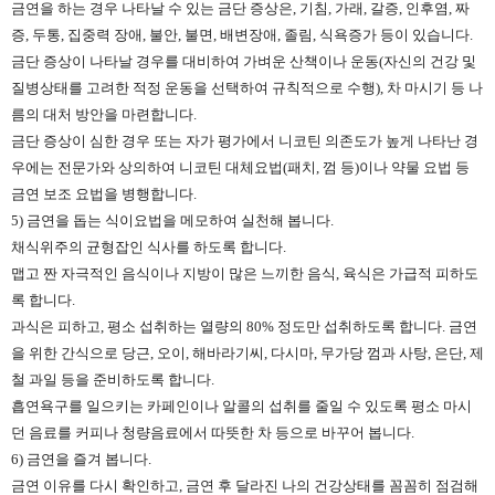
금연을 하는 경우 나타날 수 있는 금단 증상은, 기침, 가래, 갈증, 인후염, 짜
증, 두통, 집중력 장애, 불안, 불면, 배변장애, 졸림, 식욕증가 등이 있습니다.
금단 증상이 나타날 경우를 대비하여 가벼운 산책이나 운동(자신의 건강 및
질병상태를 고려한 적정 운동을 선택하여 규칙적으로 수행), 차 마시기 등 나
름의 대처 방안을 마련합니다.
금단 증상이 심한 경우 또는 자가 평가에서 니코틴 의존도가 높게 나타난 경
우에는 전문가와 상의하여 니코틴 대체요법(패치, 껌 등)이나 약물 요법 등
금연 보조 요법을 병행합니다.
5) 금연을 돕는 식이요법을 메모하여 실천해 봅니다.
채식위주의 균형잡인 식사를 하도록 합니다.
맵고 짠 자극적인 음식이나 지방이 많은 느끼한 음식, 육식은 가급적 피하도
록 합니다.
과식은 피하고, 평소 섭취하는 열량의 80% 정도만 섭취하도록 합니다. 금연
을 위한 간식으로 당근, 오이, 해바라기씨, 다시마, 무가당 껌과 사탕, 은단, 제
철 과일 등을 준비하도록 합니다.
흡연욕구를 일으키는 카페인이나 알콜의 섭취를 줄일 수 있도록 평소 마시
던 음료를 커피나 청량음료에서 따뜻한 차 등으로 바꾸어 봅니다.
6) 금연을 즐겨 봅니다.
금연 이유를 다시 확인하고, 금연 후 달라진 나의 건강상태를 꼼꼼히 점검해