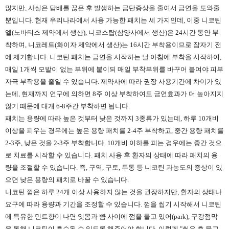
많지만, 사실은 담배를 끊은 후 발생하는 금단증상을 줄여서 금연을 도와줄
뿐입니다. 현재 우리나라에서 사용 가능한 패치는 세 가지인데, 이중 니코틴
엘(노바티스 제약에서 생산), 니코스탑(삼양사에서 생산)은 24시간 동안 부
착하며, 니코레트(화이자 제약에서 생산)는 16시간 부착용이므로 잠자기 전
에 제거합니다. 니코틴 패치는 금연을 시작하는 날 아침에 부착을 시작하여,
매일 1개씩 모발이 없는 부위에 붙이되 매일 부착부위를 바꾸어 붙여야 피부
자극 부작용을 줄일 수 있습니다. 제약사에 따라 권장 사용기간에 차이가 있
는데, 현재까지 연구에 의하면 8주 이상 부착하여도 금연효과가 더 높아지지
않기 때문에 대개 6-8주간 부착하면 됩니다.
패치는 용량에 따라 높은 것부터 낮은 것까지 3종류가 있는데, 하루 10개비
이상을 피우는 경우에는 높은 용량 패치를 2-4주 부착하고, 중간 용량 패치를
2-3주, 낮은 것을 2-3주 부착합니다. 10개비 이하를 피는 경우에는 중간 것으
로 치료를 시작할 수 있습니다. 패치 사용 후 환자의 상태에 따라 패치의 용
량을 조절할 수 있습니다. 즉, 구역, 구토, 두통 등 니코틴 과농도의 증상이 있
으면 낮은 용량의 패치로 바꿀 수 있습니다.
니코틴 껌은 하루 24개 이상 사용하지 않는 것을 권장하지만, 환자의 상태나
요구에 따라 용량과 기간을 조정할 수 있습니다. 껌을 씹기 시작해서 니코틴
에 특유한 민트향이 나면 잇몸과 뺨 사이에 껌을 물고 있어(park), 구강점막
을 통해 니코틴이 흡수될 수 있도록 해주어야 합니다. 이렇게 "씹은 후 물고