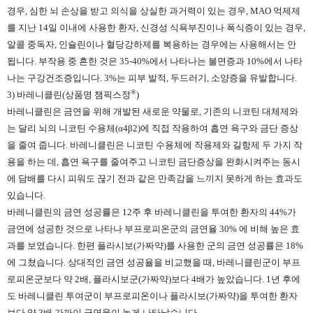
경우, 심한 뇌 손상을 받고 의식을 상실한 과거력이 있는 경우, MAO 억제제
를 지난 14일 이내에 사용한 환자, 신경성 식욕부진이나 폭식증이 있는 경우,
알콜 중독자, 인슐린이나 혈당강하제를 복용하는 경우에는 사용해서는 안
됩니다. 부작용 중 흔한 것은 35-40%에서 나타나는 불면증과 10%에서 나타
나는 구강건조증입니다. 3%는 피부 발적, 두드러기, 소양증을 유발합니다.
®
3) 바레니클린(상품명 챔픽스정
)
바레니클린은 금연을 위해 개발된 새로운 약물로, 기존의 니코틴 대체제와
는 달리 뇌의 니코틴 수용체(α4β2)에 직접 작용하여 흡연 욕구와 금단 증상
을 줄여 줍니다. 바레니클린은 니코틴 수용체에 작용제와 길항제 두 가지 작
용을 하는 데, 흡연 욕구를 줄여주고 니코틴 금단증상을 완화시켜주는 동시
에 담배를 다시 피워도 끊기 전과 같은 만족감을 느끼지 못하게 하는 효과도
있습니다.
바레니클린의 금연 성공률은 12주 후 바레니클린을 투여한 환자의 44%가
금연에 성공한 것으로 나타나 부프로피온군의 금연율 30% 에 비해 높은 효
과를 보였습니다. 한편 플라시보(가짜약)를 사용한 군의 금연 성공률은 18%
에 그쳤습니다. 상대적인 금연 성공율을 비교했을 때, 바레니클린군이 부프
로피온군보다 약 2배, 플라시보군(가짜약)보다 4배가 높았습니다. 1년 후에
도 바레니클린 투여군이 부프로피온이나 플라시보(가짜약)을 투여한 환자
보다 약 3배 가까이 금연율이 높게 나타났습니다.