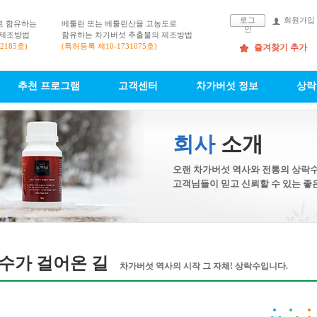
로그
회원가입
로 함유하는
베툴린 또는 베툴린산을 고농도로
인
 제조방법
함유하는 차가버섯 추출물의 제조방법
2185호)
(특허등록 제10-1731075호)
즐겨찾기 추가
추천 프로그램
고객센터
차가버섯 정보
상락
회사
소개
오랜 차가버섯 역사와 전통의 상락수
고객님들이 믿고 신뢰할 수 있는 좋
수가 걸어온 길
차가버섯 역사의 시작 그 자체! 상락수입니다.