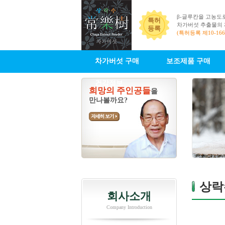
β-글루칸을 고농도
특허
차가버섯 추출물의
등록
(특허등록 제10-166
차가버섯 구매
보조제품 구매
건강정보
희망의 주인공들
을
만나볼까요?
상락
회사소개
Company Introduction