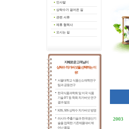
인사말
상락수가 걸어온 길
관련 서류
제휴 협력사
오시는 길
지혜로운 고객님이
상락수 차가버섯을 선택하는 이
유!
서울대학교 식품신소재학연구
팀과 공동연구
한국식품과학회 및 미국 식품
기술 IFT 등 학회 차가버섯 연구
결과 발표
KBS, SBS 상락수 차가버섯 방영
2003
러시아 추출기술과 한국생산기
술을 접목한 기존제품대비 뛰
어난 품질