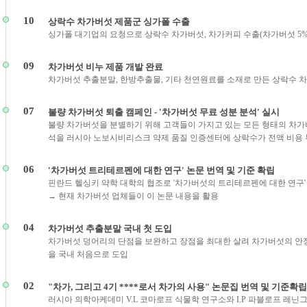
10
상락수 차가버섯 제품군 싱가폴 수출
싱가폴 대기업의 요청으로 상락수 차가버섯, 차가커피 수출(차가버섯 5%
09
차가버섯 비누 제품 개발 완료
차가버섯 추출분말, 한방추출물, 기타 천연원료를 소재로 만든 상락수 
07
불량 차가버섯 퇴출 캠페인 - '차가버섯 무료 성분 분석' 실시
불량 차가버섯을 분별하기 위해 고객들이 가지고 있는 모든 형태의 차가버
석을 러시아 노보시비리스크 약제 품질 인증센터에 상락수가 전액 비용
06
'차가버섯 트리테르펜에 대한 연구' 논문 번역 및 기준 확립
핀란드 헬싱키 약학 대학의 협조로 '차가버섯의 트리테르펜에 대한 연구'
→ 현재 차가버섯 업체들이 이 논문 내용을 활용
04
차가버섯 추출분말 국내 첫 도입
차가버섯 덩어리의 단점을 보완하고 장점을 최대한 살려 차가버섯의 안
을 국내 처음으로 도입
02
"차가, 그리고 4기 ****로서 차가의 사용" 논문집 번역 및 기준확립
러시아 의학아케데미 V.L 코마로프 식물학 연구소와 I.P 파블로프 레닌