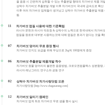
을 음용 시 간편하게 섭취할 수 있는 추출분말 형태의 차가버섯 제품 개발
상락수 차가버섯 추출분말 개발 이후 차가버섯이 국내에 급속도로 확산
이후 여러 차가버섯 업체들이 생겨났고 상락수 차가버섯 추출분말 제품
됨.
11
차가버섯 껍질 사용에 대한 기준확립
러시아 문헌과 러시아 약초청 & 상락수의 노력으로 한국내에서 차가버
껍질을 원료로 대부분 사용하는것에 대해 껍질은 효과가 없다는 것을 확
07
차가버섯 덩어리 무료 증정 행사
차가버섯 인지도 보급을 위해 무상으로 2kg씩 100명에게 증정
06
차가버섯 추출분말 제품개발 착수
차가버섯 원물 덩어리의 불편한 음용방법, 크로모겐컴플렉스 성분함량, 
러시아 레닌그라드 연구소와 공동 연구
02
상락수 차가버섯 차가사랑닷컴 오픈
차가사랑닷컴 [http://www.chagasarang.com]
12
차가버섯 알리기 캠페인
차가버섯 업계 최초 차가버섯 무료 샘플 행사 실시.