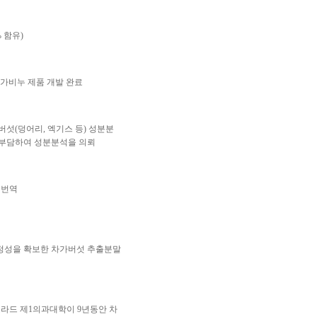
 함유)
차가비누 제품 개발 완료
섯(덩어리, 엑기스 등) 성분분
 부담하여 성분분석을 의뢰
 번역
정성을 확보한 차가버섯 추출분말
그라드 제1의과대학이 9년동안 차