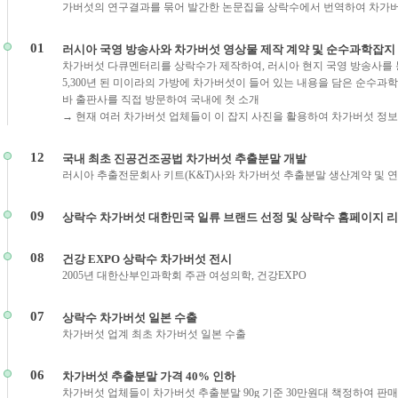
가버섯의 연구결과를 묶어 발간한 논문집을 상락수에서 번역하여 차가버
01
러시아 국영 방송사와 차가버섯 영상물 제작 계약 및 순수과학잡지
차가버섯 다큐멘터리를 상락수가 제작하여, 러시아 현지 국영 방송사를
5,300년 된 미이라의 가방에 차가버섯이 들어 있는 내용을 담은 순수
바 출판사를 직접 방문하여 국내에 첫 소개
→ 현재 여러 차가버섯 업체들이 이 잡지 사진을 활용하여 차가버섯 정보
12
국내 최초 진공건조공법 차가버섯 추출분말 개발
러시아 추출전문회사 키트(K&T)사와 차가버섯 추출분말 생산계약 및
09
상락수 차가버섯 대한민국 일류 브랜드 선정 및 상락수 홈페이지 
08
건강 EXPO 상락수 차가버섯 전시
2005년 대한산부인과학회 주관 여성의학, 건강EXPO
07
상락수 차가버섯 일본 수출
차가버섯 업계 최초 차가버섯 일본 수출
06
차가버섯 추출분말 가격 40% 인하
차가버섯 업체들이 차가버섯 추출분말 90g 기준 30만원대 책정하여 판