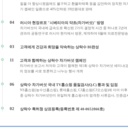
질을 더 향상시켰음에도 불구하고 환율하락폭 등을 감안하여 정직한 차
기 캠페인 일환으로 40%인하된 19만원대로 판매
04
러시아 현장르포 "시베리아의 약초(차가버섯)" 방영
차가버섯이 국내에 급속도로 확산된 2가지 결정적 사건 중 하나로 2년여
관과의 공동연구로 러시아 현지에서 방문, 제작하여 6월에 의료전문방송
03
고객에게 건강과 희망을 약속하는 상락수 BI완성
11
고객과 함께하는 상락수 차가버섯 캠페인
차가버섯 보고서 저자와 고객이 함께한 제1회 상락수 차가버섯 세미나(
의 정보를 서로 토론하고 나누는 행사 개최
06
상락수 차가버섯 국내 TV홈쇼핑 품질검사(Q.C) 통과 및 입점
NS홈쇼핑(농수산홈쇼핑), 롯데홈쇼핑, CJ홈쇼핑(CJ오쇼핑)에 이어 이
중 상락수 차가버섯만이 유일하게 홈쇼핑사의 엄격한 서류검사, 인증검
02
상락수 특허청 상표등록(등록번호 제 40-0652866호)