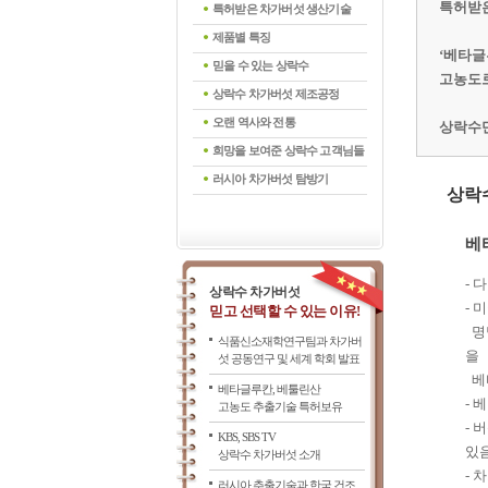
특허받은
특허받은 차가버섯 생산기술
제품별 특징
‘베타글
믿을 수 있는 상락수
고농도로
상락수 차가버섯 제조공정
오랜 역사와 전통
상락수만
희망을 보여준 상락수 고객님들
러시아 차가버섯 탐방기
상락수
베타
- 
상락수 차가버섯
- 
믿고 선택할 수 있는 이유!
명명
식품신소재학연구팀과 차가버
을
섯 공동연구 및 세계 학회 발표
베
베타글루칸, 베툴린산
- 
고농도 추출기술 특허보유
- 
KBS, SBS TV
있
상락수 차가버섯 소개
- 
러시아 추출기술과 한국 건조