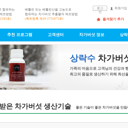
로그
회원가입
로 함유하는
베툴린 또는 베툴린산을 고농도로
인
 제조방법
함유하는 차가버섯 추출물의 제조방법
2185호)
(특허등록 제10-1731075호)
즐겨찾기 추가
추천 프로그램
고객센터
차가버섯 정보
상락
상락수
차가버
가족의 마음으로 고객님의 건강과 
최고의 품질로 생산하기 위해 최선을
받은 차가버섯 생산기술
좋은 기술이 좋은 차가버섯을 만듭