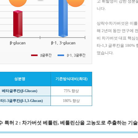
고 휘발성이 강한 성분
니다.
상락수차가버섯은 이를
해 2년여 동안 연구에
비 차가버섯 대표 핵심성
타-1,3 글루칸을 18
였습니다.
성분명
기존방식대비(최대)
베타글루칸(β-Glucan)
75% 향상
타1-3글루칸(β-1,3-Glucan)
180% 향상
 특허 2 : 차가버섯 베툴린, 베툴린산을 고농도로 추출하는 기술