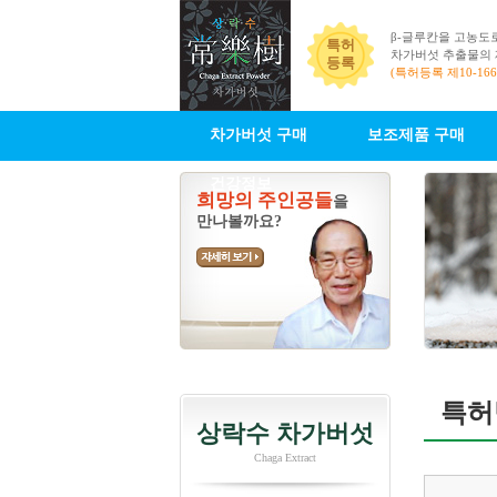
β-글루칸을 고농도
특허
차가버섯 추출물의
등록
(특허등록 제10-166
차가버섯 구매
보조제품 구매
건강정보
희망의 주인공들
을
만나볼까요?
특허
상락수 차가버섯
Chaga Extract