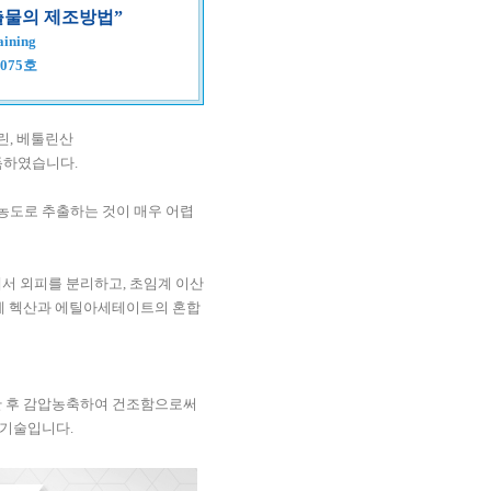
출물의 제조방법”
aining
31075호
린, 베툴린산
득하였습니다.
농도로 추출하는 것이 매우 어렵
서 외피를 분리하고, 초임계 이산
피에 헥산과 에틸아세테이트의 혼합
한 후 감압농축하여 건조함으로써
 기술입니다.