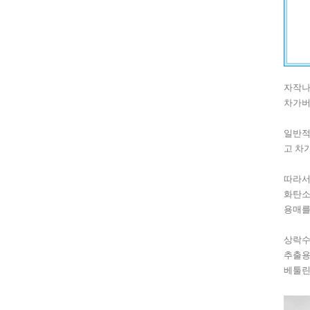
자작나
차가버
일반적
고 차
따라서
화탄소
용매를
상락수
추출용
베툴린