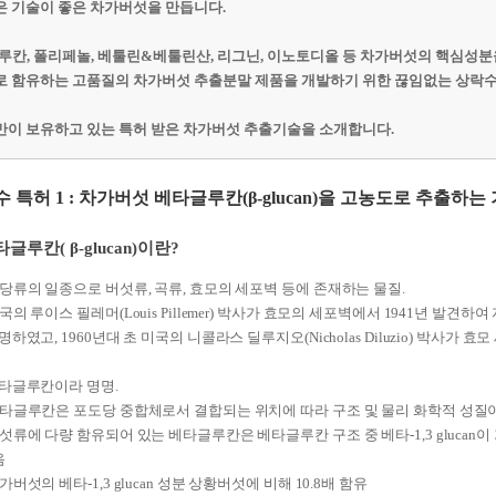
 기술이 좋은 차가버섯을 만듭니다.
루칸, 폴리페놀, 베툴린&베툴린산, 리그닌, 이노토디올 등 차가버섯의 핵심성분
 함유하는 고품질의 차가버섯 추출분말 제품을 개발하기 위한 끊임없는 상락수
이 보유하고 있는 특허 받은 차가버섯 추출기술을 소개합니다.
 특허 1 : 차가버섯 베타글루칸(β-glucan)을 고농도로 추출하는
글루칸( β-glucan)이란?
다당류의 일종으로 버섯류, 곡류, 효모의 세포벽 등에 존재하는 물질.
미국의 루이스 필레머(Louis Pillemer) 박사가 효모의 세포벽에서 1941년 발견하여
하였고, 1960년대 초 미국의 니콜라스 딜루지오(Nicholas Diluzio) 박사가
타글루칸이라 명명.
베타글루칸은 포도당 중합체로서 결합되는 위치에 따라 구조 및 물리 화학적 성질
버섯류에 다량 함유되어 있는 베타글루칸은 베타글루칸 구조 중 베타-1,3 gluca
음
차가버섯의 베타-1,3 glucan 성분 상황버섯에 비해 10.8배 함유