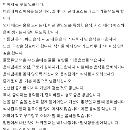
어하게 될 수도 있습니다.
아침에 메스꺼움을 느낀다면, 일어나기 전에 토스트나 크래커를 먹도록 합
니다.
언제 메스꺼움을 느끼는지, 어떤 원인으로(특정한 음식, 사건, 배경) 메스꺼
움이 생기는지 알아두도록 합니다.
기름진 음식, 튀긴 음식, 짜고 매운 음식, 지나치게 단 음식은 피합니다.
입안, 구강을 청결하게 합니다. 식사를 하지 않더라도 하루에 2회 이상 양치
질을 합니다.
물종류만 먹을 수 있을때는 꿀물, 설탕물, 이온음료를 먹습니다.
음식냄새로 오심, 구토가 심해지기도 합니다. 이럴 때는 음식을 준비하거나
음식냄새를 맡지 않도록 하십시오. 음식점에서 식사를 시도해보세요.
즐거운 마음, 기쁜 마음으로 생활하십시오.
신선한 공기를 마시며 가볍게 걷는 것도 좋습니다.
독서, 좋아하는 음악듣기, 텔레비전 시청도 좋은 방법입니다.
눈을 감고 숨을 천천히 깊게 들이쉬면서 기분이 좋았던 때를 떠 올려봅니다.
식사전후 물과 음료수를 많이 마시지 않습니다. 마른 음식을 먹습니다.
자극이 적고 부드럽고 소화가 잘 되는 음식을 먹습니다.
입안에서 나쁜 맛이 느껴질 때는 박하사탕이나 알사탕을 빨아먹습니다.
5) 식사는 이렇게 해보세요.