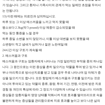
가 있습니다. 그리고 환자나 가족사이의 관계가 먹는 일에만 초점을 두어서
는 안됩니다.
13) 이런 때에는 의료진과 상의하십시오.
하루 또는 그 이상 메스꺼움을 느끼고 먹지 못할 때
평소보다 2.3kg(약 5 pound) 이상 체중이 감소되었을 때
먹는 동안 통증을 느낄 경우
하루 종일 소변을 보지 않았거나, 이틀 이상 대변을 보지 못했을 때
소변량이 적고 냄새가 심하거나 짙은 노란색일 때
24시간 이상 구토가 계속될 때
2. 메스꺼움과 구토
메스꺼움과 구토는 암환자에게 나타나는 가장 일반적인 부작용 중의 하나입
니다. 그 원인으로는 이런 증상을 흔히 일으키는 약물을 투여 받고 있거나 복
부나 머리쪽으로 방사선치료를 받고 있을 경우 주로 나타나며 암 자체가 증
상을 일으키기도 합니다. 모든 항암제가 메스꺼움과 구토를 일으키는 것은
아니며 투여되고 있는 약물의 종류, 용량, 투여 기간, 연령, 이전에 받은 치료
경험 등 개인의 특성에 따라 그 정도가 다양하게 나타날 수 있습니다. 이러한
증상들은 암환자들의 영양 상태를 악화시켜 치료 효과를 떨어뜨리므로 속을
불편하게 하는 증상들을 관리함으로써 치료 효과를 높이고 보다 나은 삶의