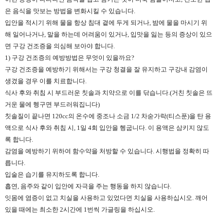
은 음식을 맛보는 방법을 변화시킬 수 있습니다.
입안을 적시기 위해 물을 항상 침대 곁에 두게 되거나, 밤에 물을 마시기 위
해 일어나거나, 말을 하는데 어려움이 있거나, 입맛을 잃는 등의 증상이 있으
면 구강 건조증을 의심해 보아야 합니다.
1) 구강 건조증의 예방방법은 무엇이 있을까요?
구강 건조증을 예방하기 위해서는 구강 청결을 잘 유지하고 구강내 감염이
생겼을 경우 이를 치료합니다.
식사 후와 취침 시 부드러운 칫솔과 치약으로 이를 닦습니다.(거친 칫솔은 뜨
거운 물에 헹구면 부드러워집니다)
칫솔질이 끝나면 120cc의 온수에 중조나 소금 1/2 차숟가락(티스푼)을 탄 용
액으로 식사 후와 취침 시, 1일 4회 입안을 헹굽니다. 이 용액은 삼키지 않도
록 합니다.
감염을 예방하기 위하여 함수약을 처방할 수 있습니다. 시행법을 정확히 따
릅니다.
입술은 습기를 유지하도록 합니다.
흡연, 음주와 같이 입안에 자극을 주는 행동을 하지 않습니다.
잇몸에 염증이 없고 치실을 사용하고 있었다면 치실을 사용하십시오. 깨어
있을 때에는 최소한 2시간에 1번씩 가글링을 하십시오.