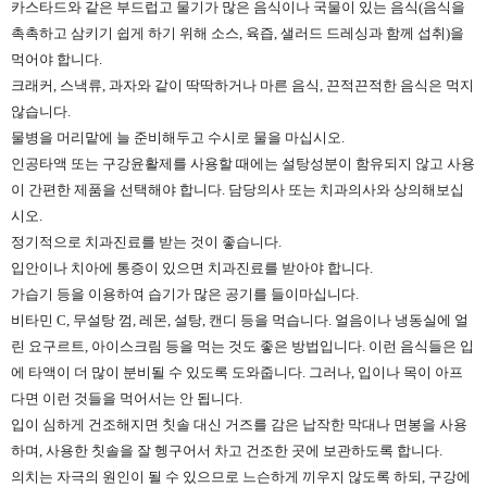
카스타드와 같은 부드럽고 물기가 많은 음식이나 국물이 있는 음식(음식을
촉촉하고 삼키기 쉽게 하기 위해 소스, 육즙, 샐러드 드레싱과 함께 섭취)을
먹어야 합니다.
크래커, 스낵류, 과자와 같이 딱딱하거나 마른 음식, 끈적끈적한 음식은 먹지
않습니다.
물병을 머리맡에 늘 준비해두고 수시로 물을 마십시오.
인공타액 또는 구강윤활제를 사용할 때에는 설탕성분이 함유되지 않고 사용
이 간편한 제품을 선택해야 합니다. 담당의사 또는 치과의사와 상의해보십
시오.
정기적으로 치과진료를 받는 것이 좋습니다.
입안이나 치아에 통증이 있으면 치과진료를 받아야 합니다.
가습기 등을 이용하여 습기가 많은 공기를 들이마십니다.
비타민 C, 무설탕 껌, 레몬, 설탕, 캔디 등을 먹습니다. 얼음이나 냉동실에 얼
린 요구르트, 아이스크림 등을 먹는 것도 좋은 방법입니다. 이런 음식들은 입
에 타액이 더 많이 분비될 수 있도록 도와줍니다. 그러나, 입이나 목이 아프
다면 이런 것들을 먹어서는 안 됩니다.
입이 심하게 건조해지면 칫솔 대신 거즈를 감은 납작한 막대나 면봉을 사용
하며, 사용한 칫솔을 잘 헹구어서 차고 건조한 곳에 보관하도록 합니다.
의치는 자극의 원인이 될 수 있으므로 느슨하게 끼우지 않도록 하되, 구강에