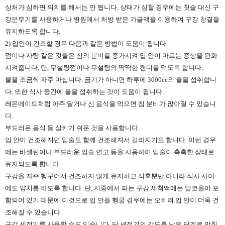
상처가 심하면 의치를 해서는 안 됩니다. 상태가 심할 경우에는 칫솔 대신 구
강분무기를 사용하거나 병원에서 처방 받은 가글액을 이용하여 구강 청결을
유지하도록 합니다.
2) 입안이 건조할 경우 다음과 같은 방법이 도움이 됩니다.
껌이나 사탕 같은 것들은 침의 분비를 증가시켜 입 안이 마르는 증상을 완화
시켜줍니다. 단, 무설탕껌이나 무설탕의 딱딱한 캔디를 먹도록 합니다.
물을 조금씩 자주 마십니다. 금기가 아니면 하루에 3000cc의 물을 섭취합니
다. 또한 식사 중간에 물을 섭취하는 것이 도움이 됩니다.
레몬에이드처럼 아주 달거나 신 음식을 먹으면 침 분비가 많아질 수 있습니
다.
부드러운 음식 등 삼키기 쉬운 것을 사용합니다.
입 안이 건조해지면 입술도 함께 건조해져서 갈라지기도 합니다. 이런 경우
에는 바셀린이나 부드러운 입술 연고 등을 사용하여 입술이 촉촉한 상태로
유지되도록 합니다.
구강을 자주 헹구어서 건조하지 않게 유지하고 식후뿐만 아니라 식사 사이
에도 양치를 하도록 합니다. 단, 시중에서 파는 구강 세척액에는 알코올이 포
함되어 있기 때문에 이것으로 입 안을 헹굴 경우에는 오히려 입 안이 더욱 건
조해질 수 있습니다.
구강 세정기를 사용할 수도 있습니다. 단 세정기의 강도를 낮은 단계로 맞춰