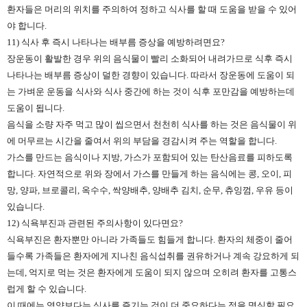
환자들은 머리의 위치를 주의하여 정하고 식사를 할 때 도움을 받을 수 있어
야 합니다.
11) 식사 후 즉시 나타나는 배부름 증상을 예방하려면요?
장운동이 활발한 경우 위의 음식물이 빨리 소화되어 내려가므로 식후 즉시
나타나는 배부름 증상이 덜한 경향이 있습니다. 따라서 장운동에 도움이 되
는 가벼운 운동을 식사와 식사 중간에 하는 것이 식후 포만감을 예방하는데
도움이 됩니다.
음식을 소량 자주 먹고 많이 씹으면서 천천히 식사를 하는 것은 음식물이 위
에 머무르는 시간을 줄여서 위의 부담을 경감시켜 주는 역할을 합니다.
가스를 만드는 음식이나 지방, 가스가 포함되어 있는 탄산음료를 피하도록
합니다. 자연적으로 위와 장에서 가스를 만들게 하는 음식에는 콩, 오이, 피
망, 양파, 브로콜리, 옥수수, 싹양배추, 양배추 김치, 순무, 츄잉껌, 우유 등이
있습니다.
12) 식욕부진과 관련된 주의사항이 있다면요?
식욕부진은 환자뿐만 아니라 가족들도 힘들게 합니다. 환자의 체중이 줄어
들수록 가족들은 환자에게 지나친 음식섭취를 권유하거나 계속 강요하게 되
는데, 억지로 먹는 것은 환자에게 도움이 되지 않으며 오히려 환자를 고통스
럽게 할 수 있습니다.
이 때에는 영양보다는 식사를 즐기는 것이 더 중요하다는 점을 명심할 필요