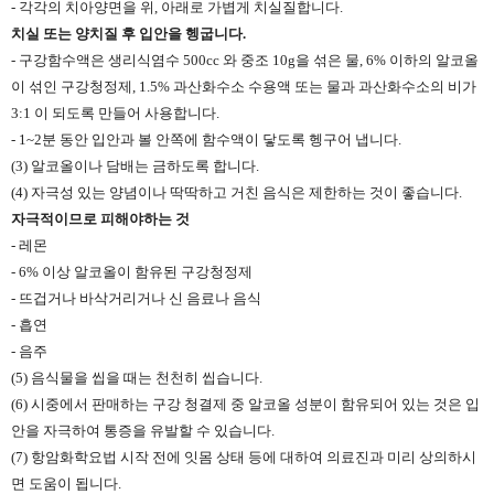
- 각각의 치아양면을 위, 아래로 가볍게 치실질합니다.
치실 또는 양치질 후 입안을 헹굽니다.
- 구강함수액은 생리식염수 500cc 와 중조 10g을 섞은 물, 6% 이하의 알코올
이 섞인 구강청정제, 1.5% 과산화수소 수용액 또는 물과 과산화수소의 비가
3:1 이 되도록 만들어 사용합니다.
- 1~2분 동안 입안과 볼 안쪽에 함수액이 닿도록 헹구어 냅니다.
(3) 알코올이나 담배는 금하도록 합니다.
(4) 자극성 있는 양념이나 딱딱하고 거친 음식은 제한하는 것이 좋습니다.
자극적이므로 피해야하는 것
- 레몬
- 6% 이상 알코올이 함유된 구강청정제
- 뜨겁거나 바삭거리거나 신 음료나 음식
- 흡연
- 음주
(5) 음식물을 씹을 때는 천천히 씹습니다.
(6) 시중에서 판매하는 구강 청결제 중 알코올 성분이 함유되어 있는 것은 입
안을 자극하여 통증을 유발할 수 있습니다.
(7) 항암화학요법 시작 전에 잇몸 상태 등에 대하여 의료진과 미리 상의하시
면 도움이 됩니다.