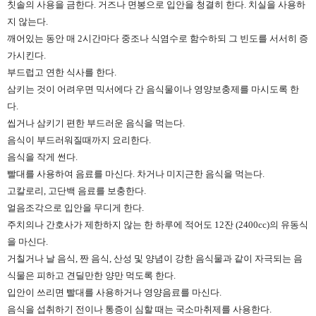
칫솔의 사용을 금한다. 거즈나 면봉으로 입안을 청결히 한다. 치실을 사용하
지 않는다.
깨어있는 동안 매 2시간마다 중조나 식염수로 함수하되 그 빈도를 서서히 증
가시킨다.
부드럽고 연한 식사를 한다.
삼키는 것이 어려우면 믹서에다 간 음식물이나 영양보충제를 마시도록 한
다.
씹거나 삼키기 편한 부드러운 음식을 먹는다.
음식이 부드러워질때까지 요리한다.
음식을 작게 썬다.
빨대를 사용하여 음료를 마신다. 차거나 미지근한 음식을 먹는다.
고칼로리, 고단백 음료를 보충한다.
얼음조각으로 입안을 무디게 한다.
주치의나 간호사가 제한하지 않는 한 하루에 적어도 12잔 (2400cc)의 유동식
을 마신다.
거칠거나 날 음식, 짠 음식, 산성 및 양념이 강한 음식물과 같이 자극되는 음
식물은 피하고 견딜만한 양만 먹도록 한다.
입안이 쓰리면 빨대를 사용하거나 영양음료를 마신다.
음식을 섭취하기 전이나 통증이 심할 때는 국소마취제를 사용한다.