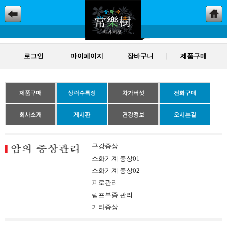
로그인
마이페이지
장바구니
제품구매
제품구매
상락수특징
차가버섯
전화구매
회사소개
게시판
건강정보
오시는길
구강증상
소화기계 증상01
소화기계 증상02
피로관리
림프부종 관리
기타증상