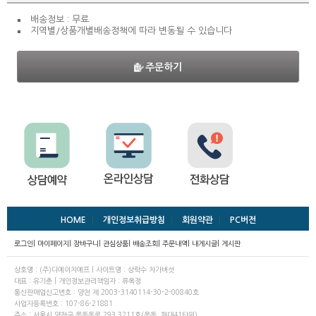
배송정보 : 무료
지역별/상품개별배송정책에 따라 변동될 수 있습니다
주문하기
HOME
개인정보취급방침
회원약관
PC버전
로그인
|
마이페이지
|
장바구니
|
관심상품
|
배송조회
|
주문내역
|
내게시글
|
게시판
상호명 : (주)디에이치에프 | 사이트명 : 상락수 차가버섯
대표 : 유기춘 | 개인정보관리책임자 : 류옥정
통신판매업신고번호 : 양천 제 2003-3140114-30-2-00840호
사업자등록번호 : 107-86-21881
주소 : 서울시 양천구 목동동로 293 3211호(목동, 현대41타워)