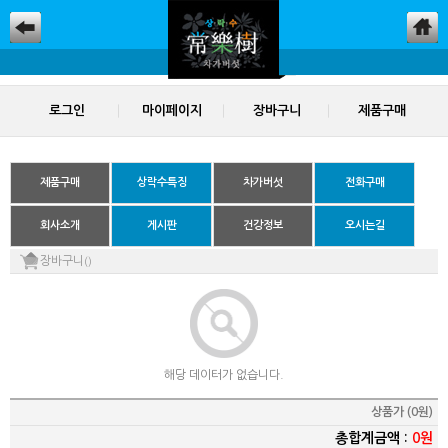
로그인
마이페이지
장바구니
제품구매
제품구매
상락수특징
차가버섯
전화구매
회사소개
게시판
건강정보
오시는길
장바구니
()
해당 데이터가 없습니다.
상품가 (0원)
총합계금액 :
0원